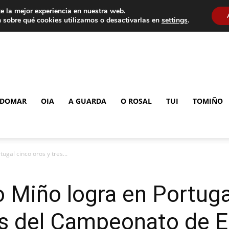
e la mejor experiencia en nuestra web.
 sobre qué cookies utilizamos o desactivarlas en
settings
.
DOMAR
OIA
A GUARDA
O ROSAL
TUI
TOMIÑO
ugal cinco oros y tres...
 Miño logra en Portuga
tes del Campeonato de 