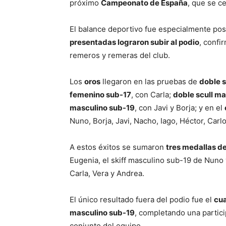
próximo
Campeonato de España
, que se c
El balance deportivo fue especialmente pos
presentadas lograron subir al podio
, confi
remeros y remeras del club.
Los
oros
llegaron en las pruebas de
doble 
femenino sub-17
, con Carla;
doble scull m
masculino sub-19
, con Javi y Borja; y en el
Nuno, Borja, Javi, Nacho, Iago, Héctor, Car
A estos éxitos se sumaron
tres medallas de
Eugenia, el skiff masculino sub-19 de Nuno 
Carla, Vera y Andrea.
El único resultado fuera del podio fue el
cua
masculino sub-19
, completando una partic
conjunto del equipo.