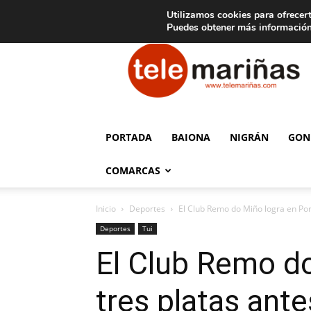
C
15
Aviso legal
Tarifas de publicidad
Oia
Utilizamos cookies para ofrecert
Puedes obtener más información
Telemariñas
PORTADA
BAIONA
NIGRÁN
GON
COMARCAS
Inicio
Deportes
El Club Remo do Miño logra en Port
Deportes
Tui
El Club Remo do
tres platas an