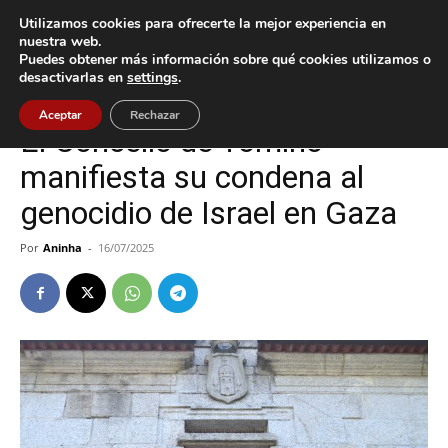
Utilizamos cookies para ofrecerte la mejor experiencia en
nuestra web.
Puedes obtener más información sobre qué cookies utilizamos o
Inicio
Política
desactivarlas en
settings
.
Política
Tomiño
Aceptar
Rechazar
El Concello de Tomiño
manifiesta su condena al
genocidio de Israel en Gaza
Por
Aninha
-
16/07/2025