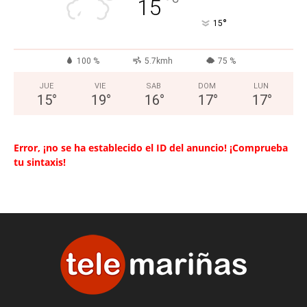
°
15
°
15
100 %
5.7kmh
75 %
JUE
VIE
SAB
DOM
LUN
15
°
19
°
16
°
17
°
17
°
Error, ¡no se ha establecido el ID del anuncio! ¡Comprueba
tu sintaxis!