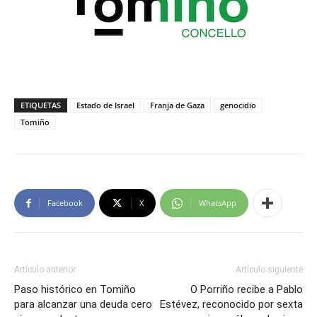
ETIQUETAS
Estado de Israel
Franja de Gaza
genocidio
Tomiño
Facebook
X
WhatsApp
Artículo anterior
Artículo siguiente
Paso histórico en Tomiño
O Porriño recibe a Pablo
para alcanzar una deuda cero
Estévez, reconocido por sexta