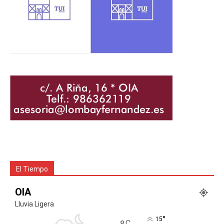
El Tiempo
OIA
Lluvia Ligera
°
15
C