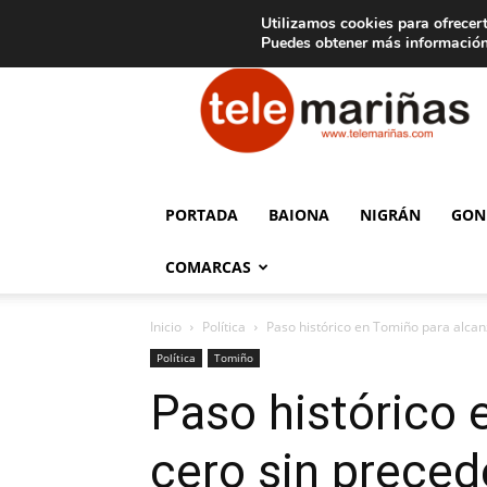
C
15
Aviso legal
Tarifas de publicidad
Oia
Utilizamos cookies para ofrecert
Puedes obtener más información
Telemariñas
PORTADA
BAIONA
NIGRÁN
GON
COMARCAS
Inicio
Política
Paso histórico en Tomiño para alca
Política
Tomiño
Paso histórico 
cero sin prece