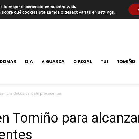
e la mejor experiencia en nuestra web.
 sobre qué cookies utilizamos o desactivarlas en
settings
.
DOMAR
OIA
A GUARDA
O ROSAL
TUI
TOMIÑO
nzar una deuda cero sin precedentes
en Tomiño para alcanza
dentes