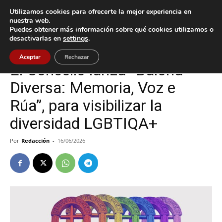
Utilizamos cookies para ofrecerte la mejor experiencia en
nuestra web.
Puedes obtener más información sobre qué cookies utilizamos o
Inicio
Baiona
desactivarlas en
settings
.
Baiona
Cultura / Ocio
Aceptar
Rechazar
El Concello lanza “Baiona
Diversa: Memoria, Voz e
Rúa”, para visibilizar la
diversidad LGBTIQA+
Por
Redacción
-
16/06/2026