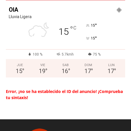
OIA
Lluvia Ligera
°
15
°
C
15
°
15
100 %
5.7kmh
75 %
JUE
VIE
SAB
DOM
LUN
15
°
19
°
16
°
17
°
17
°
Error, ¡no se ha establecido el ID del anuncio! ¡Comprueba
tu sintaxis!