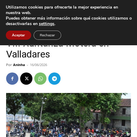
Utilizamos cookies para ofrecerte la mejor experiencia en
nuestra web.
Puedes obtener más información sobre qué cookies utilizamos o
Inicio
Cultura / Ocio
desactivarlas en
settings
.
Cultura / Ocio
Vigo
Aceptar
Rechazar
VIII Xuntanza Motera en
Valladares
Por
Aninha
-
16/06/2026