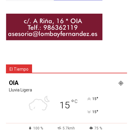
El Tiempo
OIA
Lluvia Ligera
°
15
°
C
15
°
15
100 %
5.7kmh
75 %