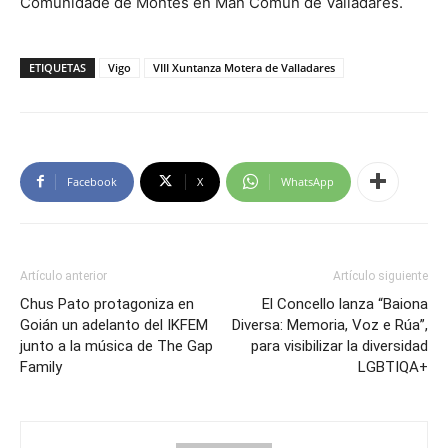
Comunidade de Montes en Man Común de Valladares.
ETIQUETAS
Vigo
VIII Xuntanza Motera de Valladares
Facebook
X
WhatsApp
Artículo anterior
Artículo siguiente
Chus Pato protagoniza en
El Concello lanza “Baiona
Goián un adelanto del IKFEM
Diversa: Memoria, Voz e Rúa”,
junto a la música de The Gap
para visibilizar la diversidad
Family
LGBTIQA+