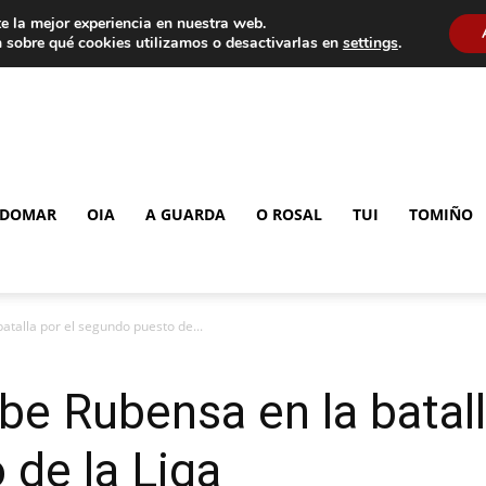
e la mejor experiencia en nuestra web.
 sobre qué cookies utilizamos o desactivarlas en
settings
.
DOMAR
OIA
A GUARDA
O ROSAL
TUI
TOMIÑO
atalla por el segundo puesto de...
be Rubensa en la batall
de la Liga