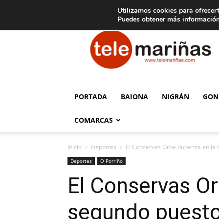
C
15
Aviso legal
Tarifas de publicidad
Oia
Utilizamos cookies para ofrecert
Puedes obtener más información
Telemariñas
PORTADA
BAIONA
NIGRÁN
GON
COMARCAS
Inicio
Deportes
El Conservas Orbe Rubensa en la b
Deportes
O Porriño
El Conservas Or
segundo puesto 