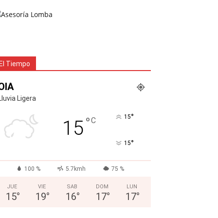
El Tiempo
OIA
Lluvia Ligera
°
15
°
C
15
°
15
100 %
5.7kmh
75 %
JUE
VIE
SAB
DOM
LUN
15
°
19
°
16
°
17
°
17
°