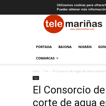
C
15
Aviso legal
Tarifas de publicidad
Oia
Utilizamos cookies para ofrecert
Puedes obtener más información
Telemariñas
PORTADA
BAIONA
NIGRÁN
GON
COMARCAS
Inicio
Tui
El Consorcio de Augas do Louro realizará
Tui
El Consorcio de
corte de agua en