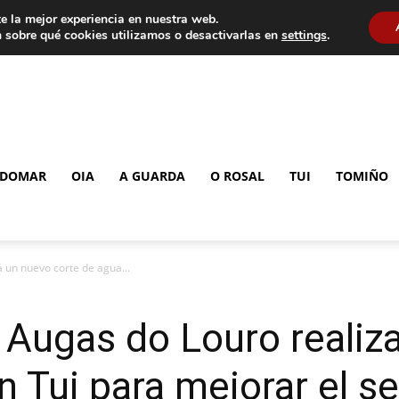
e la mejor experiencia en nuestra web.
 sobre qué cookies utilizamos o desactivarlas en
settings
.
DOMAR
OIA
A GUARDA
O ROSAL
TUI
TOMIÑO
 un nuevo corte de agua...
 Augas do Louro realiz
 Tui para mejorar el se