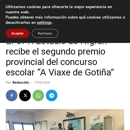
Utilizamos cookies para ofrecerte la mejor experiencia en
nuestra web.
Puedes obtener más información sobre qué cookies utilizamos o
Inicio
Nigrán
desactivarlas en
settings
.
Nigrán
Aceptar
Rechazar
El CPR Estudio de Nigrán
recibe el segundo premio
provincial del concurso
escolar “A Viaxe de Gotiña”
Por
Redacción
-
17/06/2026