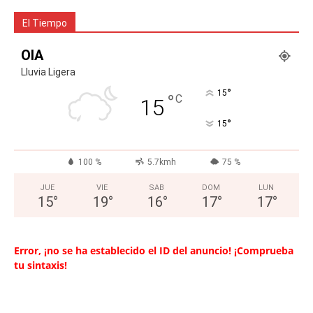
El Tiempo
OIA
Lluvia Ligera
°
15
°
C
15
°
15
100 %
5.7kmh
75 %
JUE
VIE
SAB
DOM
LUN
15
°
19
°
16
°
17
°
17
°
Error, ¡no se ha establecido el ID del anuncio! ¡Comprueba
tu sintaxis!