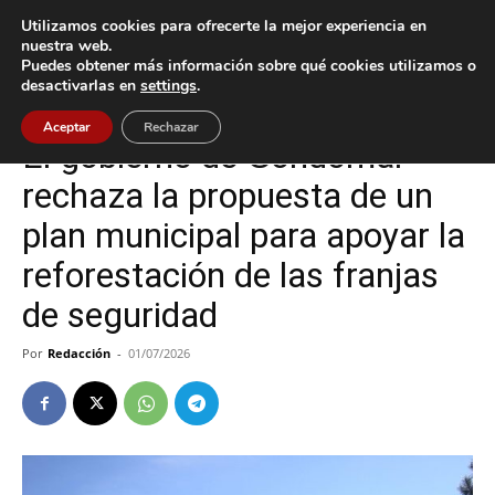
Utilizamos cookies para ofrecerte la mejor experiencia en
nuestra web.
Puedes obtener más información sobre qué cookies utilizamos o
Inicio
Gondomar
desactivarlas en
settings
.
Gondomar
Política
Aceptar
Rechazar
El gobierno de Gondomar
rechaza la propuesta de un
plan municipal para apoyar la
reforestación de las franjas
de seguridad
Por
Redacción
-
01/07/2026