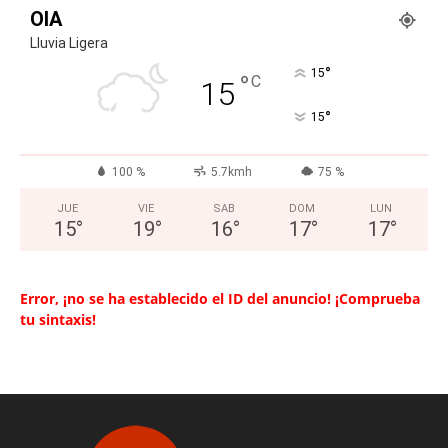
OIA
Lluvia Ligera
°
15
°
C
15
°
15
100 %
5.7kmh
75 %
JUE
VIE
SAB
DOM
LUN
15
°
19
°
16
°
17
°
17
°
Error, ¡no se ha establecido el ID del anuncio! ¡Comprueba
tu sintaxis!