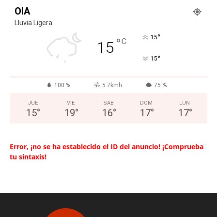
OIA
Lluvia Ligera
°
15
°
C
15
°
15
100 %
5.7kmh
75 %
JUE
VIE
SAB
DOM
LUN
15
°
19
°
16
°
17
°
17
°
Error, ¡no se ha establecido el ID del anuncio! ¡Comprueba
tu sintaxis!