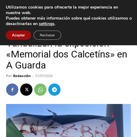
Utilizamos cookies para ofrecerte la mejor experiencia en
nuestra web.
Puedes obtener más información sobre qué cookies utilizamos o
Inicio
A Guarda
desactivarlas en
settings
.
A Guarda
Cultura / Ocio
Aceptar
Rechazar
Vandalizan la exposición
«Memorial dos Calcetíns» en
A Guarda
Por
Redacción
-
01/07/2026