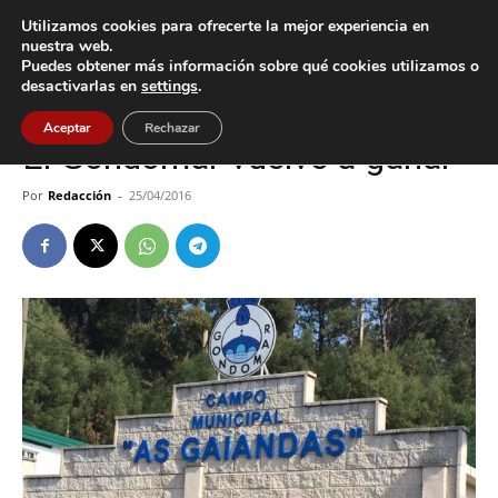
Utilizamos cookies para ofrecerte la mejor experiencia en
nuestra web.
Puedes obtener más información sobre qué cookies utilizamos o
Inicio
Deportes
desactivarlas en
settings
.
Deportes
Gondomar
Aceptar
Rechazar
El Gondomar vuelve a ganar
Por
Redacción
-
25/04/2016