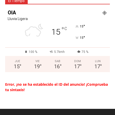
El Tiempo
OIA
Lluvia Ligera
°
15
°
C
15
°
15
100 %
5.7kmh
75 %
JUE
VIE
SAB
DOM
LUN
15
°
19
°
16
°
17
°
17
°
Error, ¡no se ha establecido el ID del anuncio! ¡Comprueba
tu sintaxis!