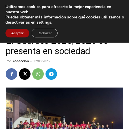
Utilizamos cookies para ofrecerte la mejor experiencia en
nuestra web.
Puedes obtener más información sobre qué cookies utilizamos o
Inicio
A Guarda
desactivarlas en
settings
.
A Guarda
Deportes
Aceptar
Rechazar
El Guardés 2025/2026 se
presenta en sociedad
Por
Redacción
-
22/08/2025