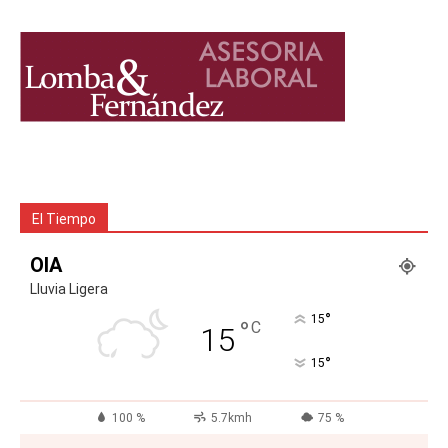
El Tiempo
OIA
Lluvia Ligera
°
15
°
C
15
°
15
100 %
5.7kmh
75 %