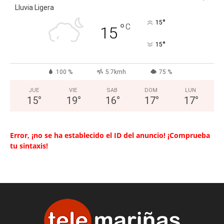
Lluvia Ligera
°
15
°
C
15
°
15
100 %
5.7kmh
75 %
JUE
VIE
SAB
DOM
LUN
15
°
19
°
16
°
17
°
17
°
Error, ¡no se ha establecido el ID del anuncio! ¡Comprueba
tu sintaxis!