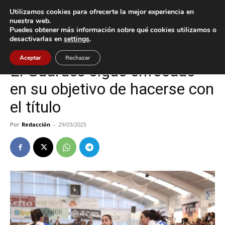
Utilizamos cookies para ofrecerte la mejor experiencia en
nuestra web.
Puedes obtener más información sobre qué cookies utilizamos o
Inicio
A Guarda
desactivarlas en
settings
.
A Guarda
Deportes
Aceptar
Rechazar
El Guardés sigue enfocado
en su objetivo de hacerse con
el título
Por
Redacción
-
29/03/2025