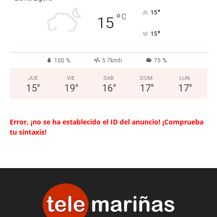
°
15
°
C
15
°
15
100 %
5.7kmh
75 %
JUE
VIE
SAB
DOM
LUN
15
°
19
°
16
°
17
°
17
°
Error, ¡no se ha establecido el ID del anuncio! ¡Comprueba
tu sintaxis!