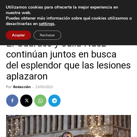
Utilizamos cookies para ofrecerte la mejor experiencia en
nuestra web.
Puedes obtener más información sobre qué cookies utilizamos o
Inicio
A Guarda
desactivarlas en
settings
.
A Guarda
Deportes
Aceptar
Rechazar
El Guardés y Júlia Nuez
continúan juntos en busca
del esplendor que las lesiones
aplazaron
Por
Redacción
-
23/05/2023