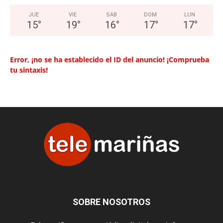
JUE
VIE
SAB
DOM
LUN
15
°
19
°
16
°
17
°
17
°
Error, ¡no se ha establecido el ID del anuncio! ¡Comprueba
tu sintaxis!
SOBRE NOSOTROS