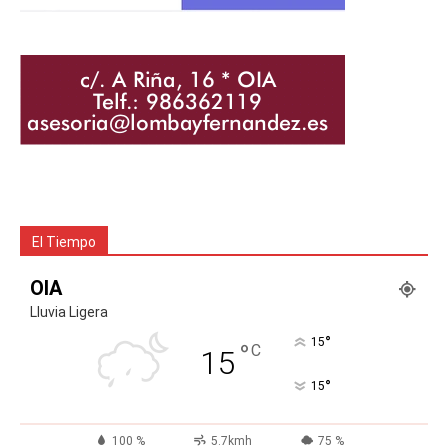
El Tiempo
OIA
Lluvia Ligera
°
15
°
C
15
°
15
100 %
5.7kmh
75 %