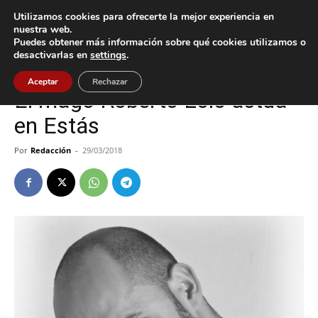
Utilizamos cookies para ofrecerte la mejor experiencia en
nuestra web.
Puedes obtener más información sobre qué cookies utilizamos o
Inicio
Cultura / Ocio
desactivarlas en
settings
.
Cultura / Ocio
Tomiño
Aceptar
Rechazar
El mago Roberto Lolo actúa
en Estás
Por
Redacción
-
29/03/2018