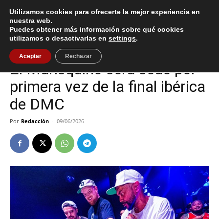
Utilizamos cookies para ofrecerte la mejor experiencia en
nuestra web.
Puedes obtener más información sobre qué cookies
Inicio
Cultura / Ocio
utilizamos o desactivarlas en
settings
.
Cultura / Ocio
Vigo
Aceptar
Rechazar
El Marisquiño será sede por
primera vez de la final ibérica
de DMC
Por
Redacción
-
09/06/2026