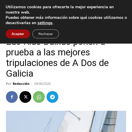
Utilizamos cookies para ofrecerte la mejor experiencia en
nuestra web.
Puedes obtener más información sobre qué cookies utilizamos o
Inicio
Baiona
desactivarlas en
settings
.
Baiona
Aceptar
Rechazar
Las Rías Baixas ponen a
prueba a las mejores
tripulaciones de A Dos de
Galicia
Por
Redacción
-
09/06/2026