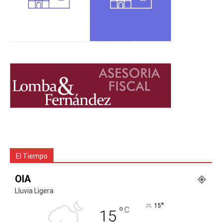
El Tiempo
OIA
Lluvia Ligera
°
15
°
C
15