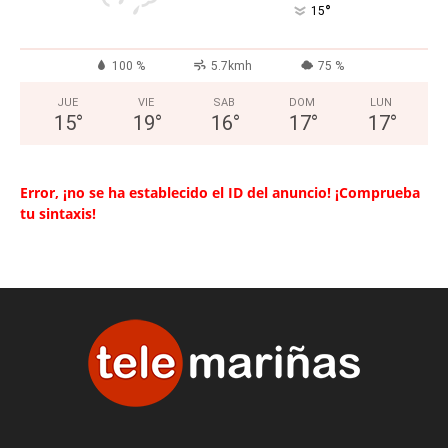
°
15
100 %
5.7kmh
75 %
JUE
VIE
SAB
DOM
LUN
15
°
19
°
16
°
17
°
17
°
Error, ¡no se ha establecido el ID del anuncio! ¡Comprueba
tu sintaxis!