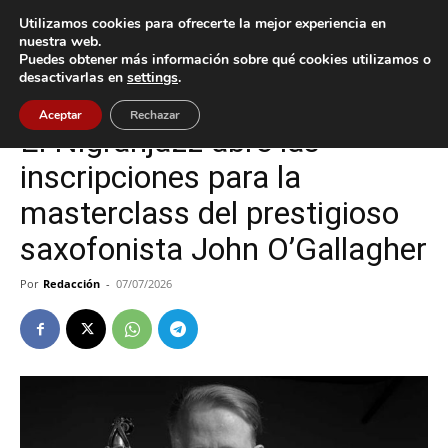
Utilizamos cookies para ofrecerte la mejor experiencia en
nuestra web.
Puedes obtener más información sobre qué cookies utilizamos o
Inicio
Cultura / Ocio
desactivarlas en
settings
.
Cultura / Ocio
Nigrán
Aceptar
Rechazar
El Nigranjazz abre las
inscripciones para la
masterclass del prestigioso
saxofonista John O’Gallagher
Por
Redacción
-
07/07/2026