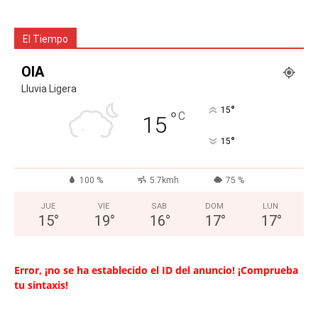
El Tiempo
OIA
Lluvia Ligera
°
15
°
C
15
°
15
100 %
5.7kmh
75 %
JUE
VIE
SAB
DOM
LUN
15
°
19
°
16
°
17
°
17
°
Error, ¡no se ha establecido el ID del anuncio! ¡Comprueba
tu sintaxis!