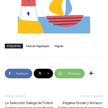
ETIQUETAS
Festival Nigránjazz
Nigrán
Facebook
X
WhatsApp
Artículo anterior
Artículo siguiente
La Selección Galega de Fútbol
Vegalsa-Eroski y Anfaco-
Gaélico encara la recta final de
Cytma impulsan el consumo