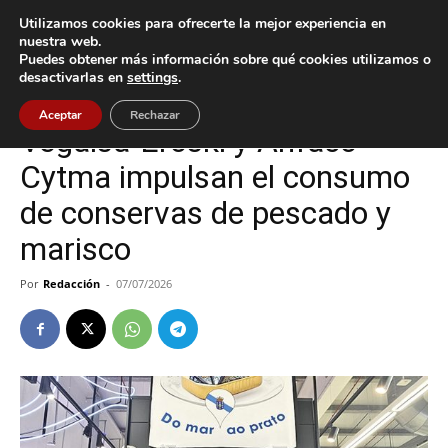
Utilizamos cookies para ofrecerte la mejor experiencia en
nuestra web.
Puedes obtener más información sobre qué cookies utilizamos o
Inicio
Vigo
desactivarlas en
settings
.
Vigo
Aceptar
Rechazar
Vegalsa-Eroski y Anfaco-
Cytma impulsan el consumo
de conservas de pescado y
marisco
Por
Redacción
-
07/07/2026