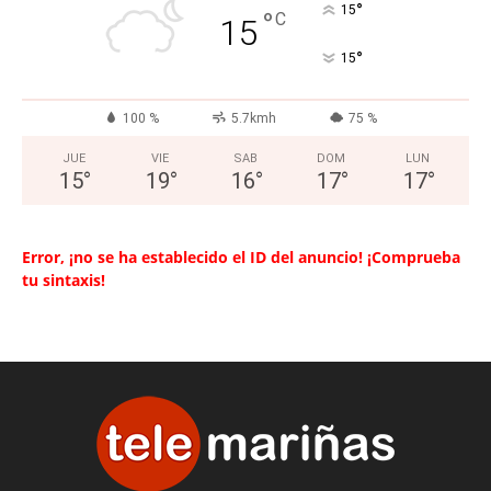
°
15
°
C
15
°
15
100 %
5.7kmh
75 %
JUE
VIE
SAB
DOM
LUN
15
°
19
°
16
°
17
°
17
°
Error, ¡no se ha establecido el ID del anuncio! ¡Comprueba
tu sintaxis!