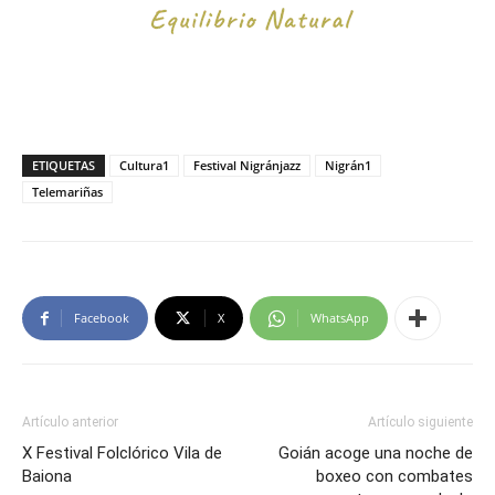
ETIQUETAS
Cultura1
Festival Nigránjazz
Nigrán1
Telemariñas
Facebook
X
WhatsApp
Artículo anterior
Artículo siguiente
X Festival Folclórico Vila de
Goián acoge una noche de
Baiona
boxeo con combates