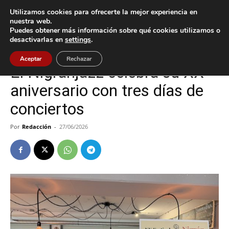
Utilizamos cookies para ofrecerte la mejor experiencia en
nuestra web.
Puedes obtener más información sobre qué cookies utilizamos o
Inicio
Cultura / Ocio
desactivarlas en
settings
.
Cultura / Ocio
Nigrán
Aceptar
Rechazar
El Nigranjazz celebra su XX
aniversario con tres días de
conciertos
Por
Redacción
-
27/06/2026