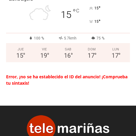
°
15
°
C
15
°
15
100 %
5.7kmh
75 %
JUE
VIE
SAB
DOM
LUN
15
°
19
°
16
°
17
°
17
°
Error, ¡no se ha establecido el ID del anuncio! ¡Comprueba
tu sintaxis!