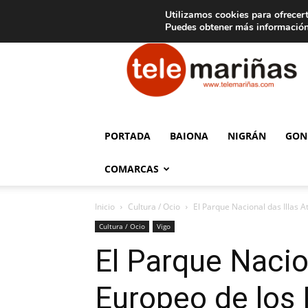
C
15
Aviso legal
Tarifas de publicidad
Oia
Utilizamos cookies para ofrecert
Puedes obtener más información
Telemariñas
PORTADA
BAIONA
NIGRÁN
GON
COMARCAS
Inicio
Cultura / Ocio
El Parque Nacional das Illas At
Cultura / Ocio
Vigo
El Parque Nacion
Europeo de los