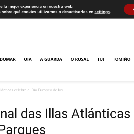
e la mejor experiencia en nuestra web.
 sobre qué cookies utilizamos o desactivarlas en
settings
.
DOMAR
OIA
A GUARDA
O ROSAL
TUI
TOMIÑO
lánticas celebra el Día Europeo de los...
al das Illas Atlánticas 
 Parques