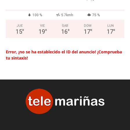
100 %
5.7kmh
75 %
JUE
VIE
SAB
DOM
LUN
15
°
19
°
16
°
17
°
17
°
Error, ¡no se ha establecido el ID del anuncio! ¡Comprueba
tu sintaxis!