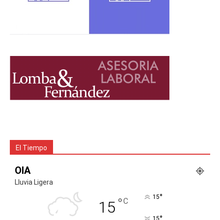
El Tiempo
OIA
Lluvia Ligera
°
15
°
C
15
°
15