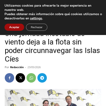
Utilizamos cookies para ofrecerte la mejor experiencia en
nuestra web.
Puedes obtener más información sobre qué cookies utilizamos o
Inicio
Deportes
desactivarlas en
settings
.
Deportes
Vigo
Aceptar
Rechazar
Una jornada inestable de
viento deja a la flota sin
poder circunnavegar las Islas
Cíes
Por
Redacción
-
23/05/2026