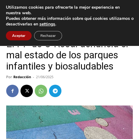
Utilizamos cookies para ofrecerte la mejor experiencia en
nuestra web.
Puedes obtener más información sobre qué cookies utilizamos o
Inicio
O Rosal
desactivarlas en
settings
.
O Rosal
Política
Aceptar
Rechazar
El PP de O Rosal denuncia el
mal estado de los parques
infantiles y biosaludables
Por
Redacción
-
21/06/2025