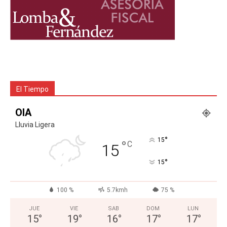
El Tiempo
OIA
Lluvia Ligera
°
15
°
C
15
°
15
100 %
5.7kmh
75 %
JUE
VIE
SAB
DOM
LUN
15
°
19
°
16
°
17
°
17
°