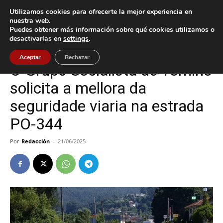
Utilizamos cookies para ofrecerte la mejor experiencia en
nuestra web.
Puedes obtener más información sobre qué cookies utilizamos o
Inicio
Política
desactivarlas en
settings
.
Política
Tomiño
Aceptar
Rechazar
O Grupo Socialista de Tomiño
solicita a mellora da
seguridade viaria na estrada
PO-344
Por
Redacción
-
21/06/2025