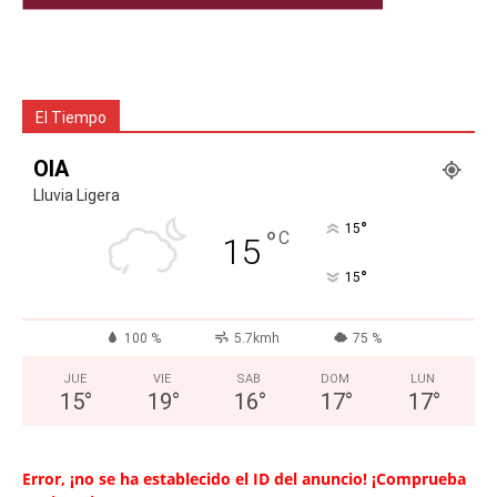
El Tiempo
OIA
Lluvia Ligera
°
15
°
C
15
°
15
100 %
5.7kmh
75 %
JUE
VIE
SAB
DOM
LUN
15
°
19
°
16
°
17
°
17
°
Error, ¡no se ha establecido el ID del anuncio! ¡Comprueba