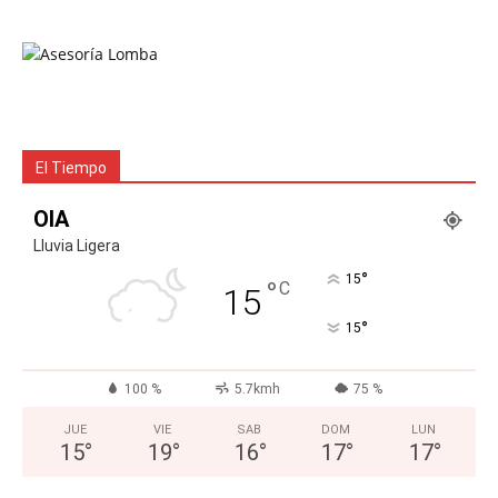
El Tiempo
OIA
Lluvia Ligera
°
15
°
C
15
°
15
100 %
5.7kmh
75 %
JUE
VIE
SAB
DOM
LUN
15
°
19
°
16
°
17
°
17
°