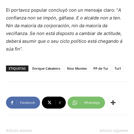
El portavoz popular concluyó con un mensaje claro: “
A
confianza non se impón, gáñase. E o alcalde non a ten.
Nin da maioría da corporación, nin da maioría da
veciñanza. Se non está disposto a cambiar de actitude,
deberá asumir que o seu ciclo político está chegando á
súa fin”.
ETIQUETAS
Enrique Cabaleiro
Nico Montes
PP de Tui
Tui1
Facebook
X
WhatsApp
Artículo anterior
Artículo siguiente