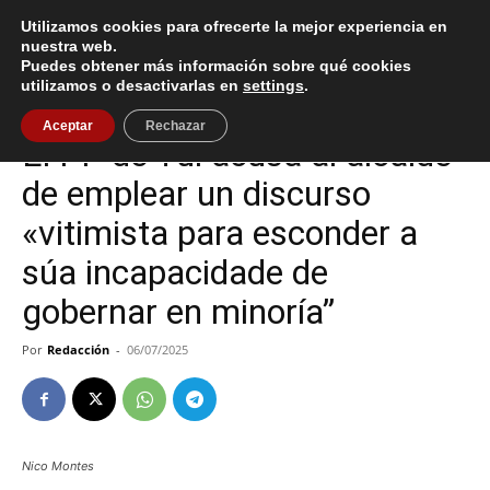
Utilizamos cookies para ofrecerte la mejor experiencia en
nuestra web.
Puedes obtener más información sobre qué cookies
Inicio
Política
utilizamos o desactivarlas en
settings
.
Política
Tui
Aceptar
Rechazar
El PP de Tui acusa al alcalde
de emplear un discurso
«vitimista para esconder a
súa incapacidade de
gobernar en minoría”
Por
Redacción
-
06/07/2025
Nico Montes