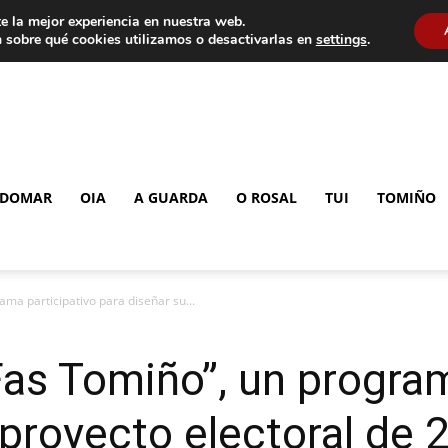
e la mejor experiencia en nuestra web.
 sobre qué cookies utilizamos o desactivarlas en
settings
.
DOMAR
OIA
A GUARDA
O ROSAL
TUI
TOMIÑO
ama participativo para diseñar su...
 Fas Tomiño”, un progra
 proyecto electoral de 