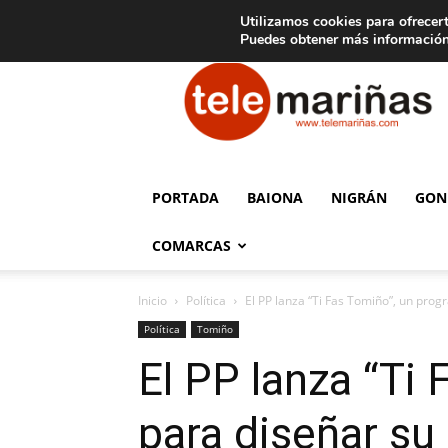
C
15
Aviso legal
Tarifas de publicidad
Oia
Utilizamos cookies para ofrecert
Puedes obtener más información
Telemariñas
PORTADA
BAIONA
NIGRÁN
GON
COMARCAS
Inicio
Política
El PP lanza “Ti Fas Tomiño”, un progr
Política
Tomiño
El PP lanza “Ti
para diseñar su