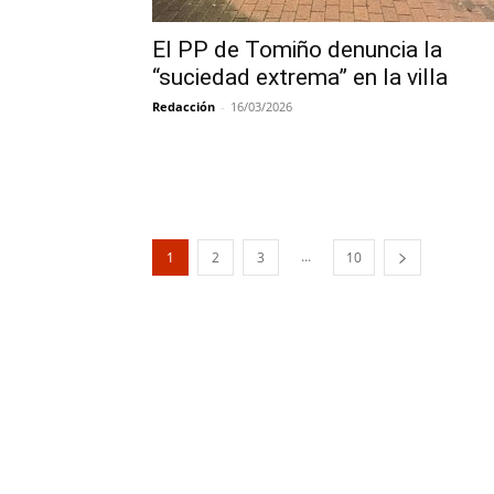
El PP de Tomiño denuncia la
“suciedad extrema” en la villa
Redacción
-
16/03/2026
...
1
2
3
10