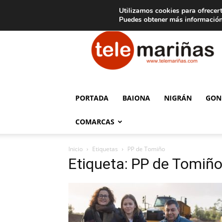
C
15
Aviso legal
Tarifas de publicidad
Oia
Utilizamos cookies para ofrecert
Puedes obtener más información
Telemariñas
PORTADA
BAIONA
NIGRÁN
GON
COMARCAS
Inicio
Etiquetas
PP de Tomiño
Etiqueta: PP de Tomiñ