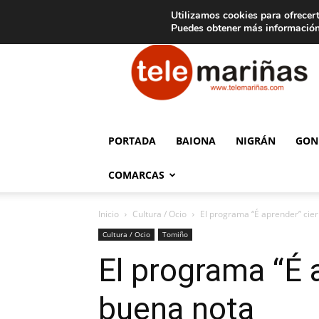
C
15
Aviso legal
Tarifas de publicidad
Oia
Utilizamos cookies para ofrecert
Puedes obtener más información
Telemariñas
PORTADA
BAIONA
NIGRÁN
GON
COMARCAS
Inicio
Cultura / Ocio
El programa “É aprender” cier
Cultura / Ocio
Tomiño
El programa “É 
buena nota