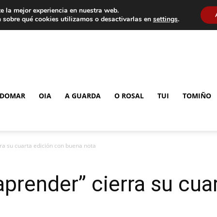
e la mejor experiencia en nuestra web.
 sobre qué cookies utilizamos o desactivarlas en
settings
.
DOMAR
OIA
A GUARDA
O ROSAL
TUI
TOMIÑO
ra su cuarta edición con buena nota
aprender” cierra su cua