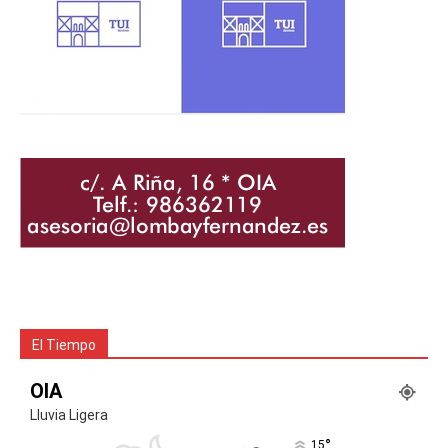
El Tiempo
OIA
Lluvia Ligera
°
15