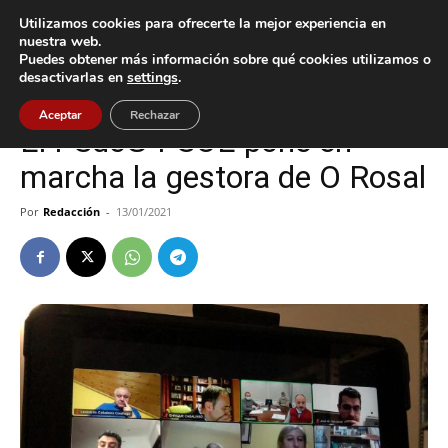
Utilizamos cookies para ofrecerte la mejor experiencia en
nuestra web.
Puedes obtener más información sobre qué cookies utilizamos o
Inicio
O Rosal
desactivarlas en
settings
.
O Rosal
Política
Aceptar
Rechazar
El PSdeG-PSOE pone en
marcha la gestora de O Rosal
Por
Redacción
-
13/01/2021