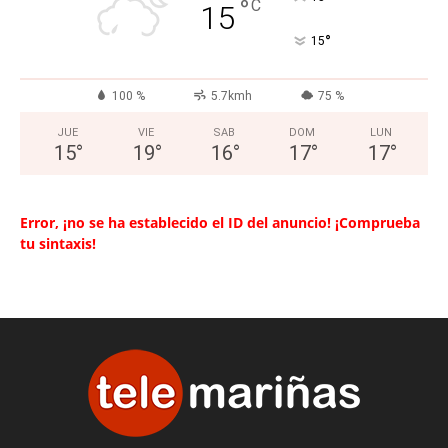
°
C
15
°
15
100 %
5.7kmh
75 %
JUE
VIE
SAB
DOM
LUN
15
°
19
°
16
°
17
°
17
°
Error, ¡no se ha establecido el ID del anuncio! ¡Comprueba
tu sintaxis!