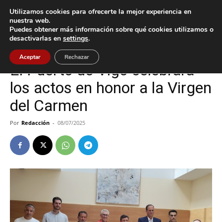
Utilizamos cookies para ofrecerte la mejor experiencia en
nuestra web.
Puedes obtener más información sobre qué cookies utilizamos o
Inicio
Vigo
desactivarlas en
settings
.
Vigo
Aceptar
Rechazar
El Puerto de Vigo celebrará
los actos en honor a la Virgen
del Carmen
Por
Redacción
-
08/07/2025