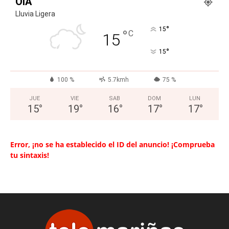
OIA
Lluvia Ligera
°
15
°
C
15
°
15
100 %
5.7kmh
75 %
JUE
VIE
SAB
DOM
LUN
15
°
19
°
16
°
17
°
17
°
Error, ¡no se ha establecido el ID del anuncio! ¡Comprueba
tu sintaxis!