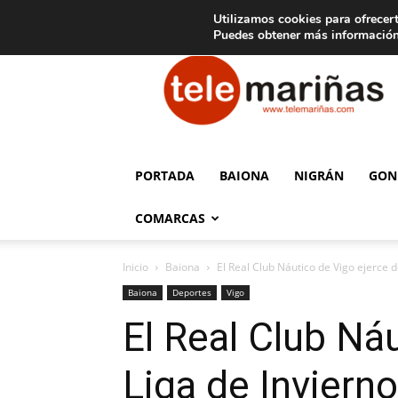
C
15
Aviso legal
Tarifas de publicidad
Oia
Utilizamos cookies para ofrecert
Puedes obtener más información
Telemariñas
PORTADA
BAIONA
NIGRÁN
GON
COMARCAS
Inicio
Baiona
El Real Club Náutico de Vigo ejerce de
Baiona
Deportes
Vigo
El Real Club Náu
Liga de Inviern