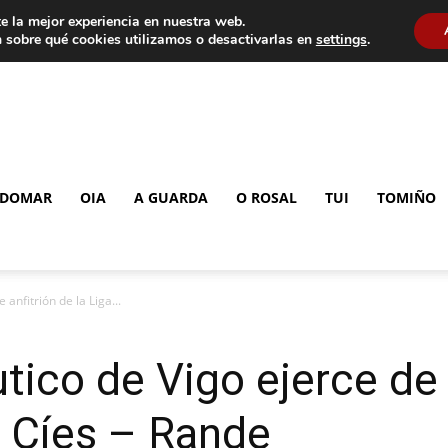
e la mejor experiencia en nuestra web.
 sobre qué cookies utilizamos o desactivarlas en
settings
.
DOMAR
OIA
A GUARDA
O ROSAL
TUI
TOMIÑO
 anfitrión de la Liga...
tico de Vigo ejerce de 
o Cíes – Rande