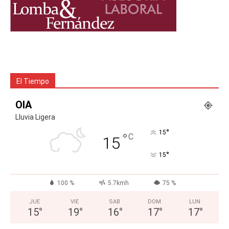
El Tiempo
OIA
Lluvia Ligera
°
15
°
C
15
°
15
100 %
5.7kmh
75 %
JUE
VIE
SAB
DOM
LUN
15
°
19
°
16
°
17
°
17
°