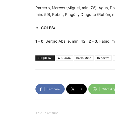
Parcero, Marcos (Miguel, min. 76), Agus, Po
min. 59), Rober, Pingüi y Dieguito (Rubén, m
GOLES:
1 – 0
, Sergio Aballe, min. 42;
2 – 0,
Fabio, m
ETIQUETAS
A Guarda
Baixo Miño
Deportes
Facebook
X
WhatsAp
Artículo anterior