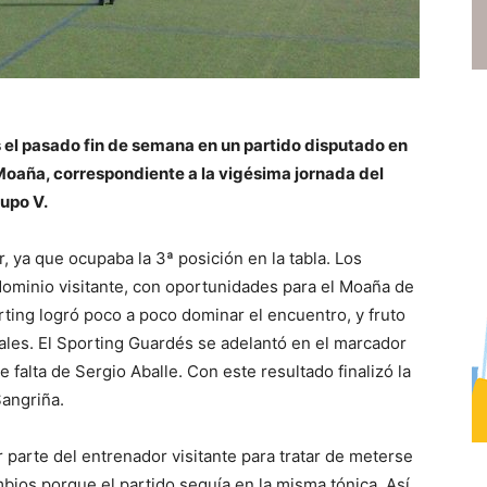
os el pasado fin de semana en un partido disputado en
Moaña, correspondiente a la vigésima jornada del
upo V.
, ya que ocupaba la 3ª posición en la tabla. Los
dominio visitante, con oportunidades para el Moaña de
ting logró poco a poco dominar el encuentro, y fruto
cales. El Sporting Guardés se adelantó en el marcador
falta de Sergio Aballe. Con este resultado finalizó la
angriña.
arte del entrenador visitante para tratar de meterse
bios porque el partido seguía en la misma tónica. Así