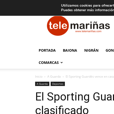
C
15
Aviso legal
Tarifas de publicidad
Oia
Utilizamos cookies para ofrecert
Puedes obtener más información
Telemariñas
PORTADA
BAIONA
NIGRÁN
GON
COMARCAS
Inicio
A Guarda
El Sporting Guardés vence en casa 
A Guarda
Deportes
El Sporting Gua
clasificado