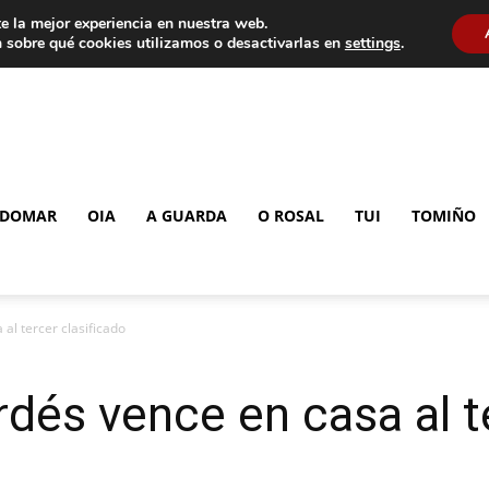
e la mejor experiencia en nuestra web.
 sobre qué cookies utilizamos o desactivarlas en
settings
.
DOMAR
OIA
A GUARDA
O ROSAL
TUI
TOMIÑO
al tercer clasificado
rdés vence en casa al t