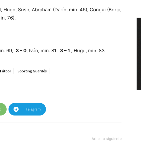
l, Hugo, Suso, Abraham (Darío, min. 46), Congui (Borja,
in. 76).
in. 69;
3 – 0
, Iván, min. 81;
3 – 1
, Hugo, min. 83
Fútbol
Sporting Guardés
p
Telegram
Artículo siguiente