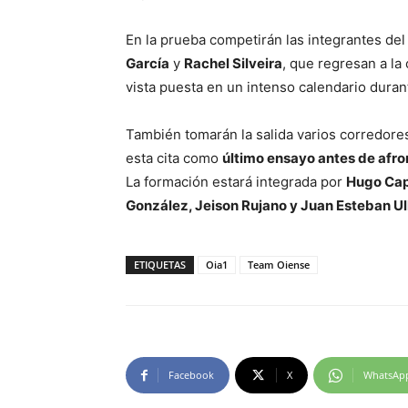
En la prueba competirán las integrantes de
García
y
Rachel Silveira
, que regresan a l
vista puesta en un intenso calendario durant
También tomarán la salida varios corredore
esta cita como
último ensayo antes de afro
La formación estará integrada por
Hugo Cap
González, Jeison Rujano y Juan Esteban Ul
ETIQUETAS
Oia1
Team Oiense
Facebook
X
WhatsAp