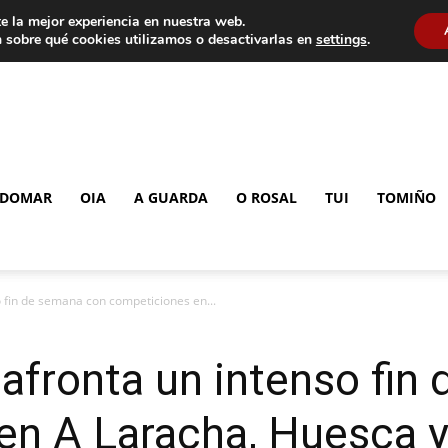
e la mejor experiencia en nuestra web.
 sobre qué cookies utilizamos o desactivarlas en
settings
.
DOMAR
OIA
A GUARDA
O ROSAL
TUI
TOMIÑO
 fin de semana con competiciones en...
afronta un intenso fin
en A Laracha, Huesca y