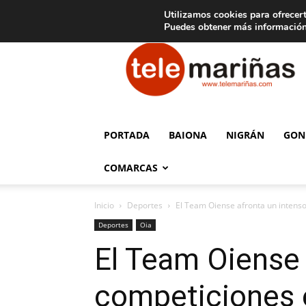
C
15
Aviso legal
Tarifas de publicidad
Oia
Utilizamos cookies para ofrecert
Puedes obtener más información
Telemariñas
PORTADA
BAIONA
NIGRÁN
GON
COMARCAS
Inicio
Deportes
El Team Oiense afronta un intenso
Deportes
Oia
El Team Oiense 
competiciones 