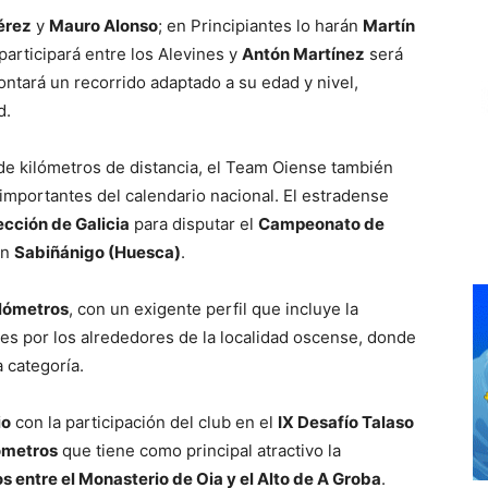
érez
y
Mauro Alonso
; en Principiantes lo harán
Martín
participará entre los Alevines y
Antón Martínez
será
rontará un recorrido adaptado a su edad y nivel,
d.
de kilómetros de distancia, el Team Oiense también
importantes del calendario nacional. El estradense
ección de Galicia
para disputar el
Campeonato de
en
Sabiñánigo (Huesca)
.
ilómetros
, con un exigente perfil que incluye la
ales por los alrededores de la localidad oscense, donde
 categoría.
io
con la participación del club en el
IX Desafío Talaso
ómetros
que tiene como principal atractivo la
s entre el Monasterio de Oia y el Alto de A Groba
.