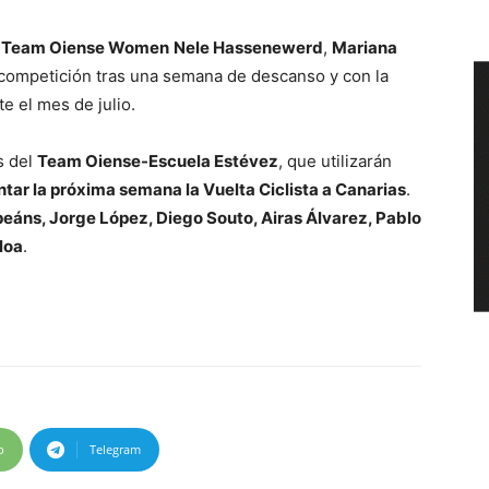
l
Team Oiense Women
Nele Hassenewerd
,
Mariana
a competición tras una semana de descanso y con la
e el mes de julio.
s del
Team Oiense-Escuela Estévez
, que utilizarán
ntar la próxima semana la Vuelta Ciclista a Canarias
.
eáns, Jorge López, Diego Souto, Airas Álvarez, Pablo
loa
.
p
Telegram