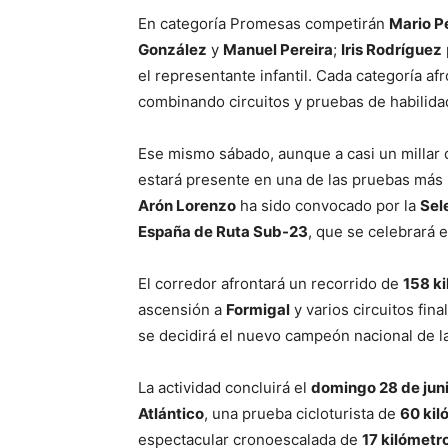
En categoría Promesas competirán
Mario P
González
y
Manuel Pereira
;
Iris Rodríguez
el representante infantil. Cada categoría af
combinando circuitos y pruebas de habilida
Ese mismo sábado, aunque a casi un millar 
estará presente en una de las pruebas más 
Arón Lorenzo
ha sido convocado por la
Sel
España de Ruta Sub-23
, que se celebrará 
El corredor afrontará un recorrido de
158 k
ascensión a
Formigal
y varios circuitos fin
se decidirá el nuevo campeón nacional de la
La actividad concluirá el
domingo 28 de jun
Atlántico
, una prueba cicloturista de
60 kil
espectacular cronoescalada de
17 kilómetro