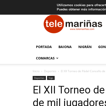
C
15
Aviso legal
Tarifas de publicidad
Oia
Utilizamos cookies para ofrecert
Puedes obtener más información
Telemariñas
PORTADA
BAIONA
NIGRÁN
GON
COMARCAS
Inicio
Deportes
El XII Torneo de Pádel Concello de
Deportes
Vigo
El XII Torneo d
de mil jugadore