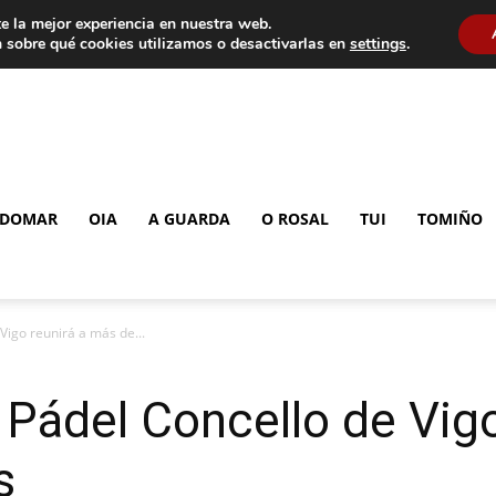
e la mejor experiencia en nuestra web.
 sobre qué cookies utilizamos o desactivarlas en
settings
.
DOMAR
OIA
A GUARDA
O ROSAL
TUI
TOMIÑO
 Vigo reunirá a más de...
e Pádel Concello de Vig
s