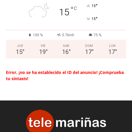
°
15
°
C
15
°
15
100 %
5.7kmh
75 %
JUE
VIE
SAB
DOM
LUN
15
°
19
°
16
°
17
°
17
°
Error, ¡no se ha establecido el ID del anuncio! ¡Comprueba
tu sintaxis!