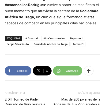
Vasconcellos Rodríguez
vuelve a poner de manifiesto el
buen momento que atraviesa la cantera de la
Sociedade
Atlética do Trega,
un club que sigue formando atletas
capaces de competir en las principales citas nacionales.
ETIQUETAS
A Guarda1
Alba Vasconcellos
Deportes1
Sergio Silva Souto
Sociedade Atlética do Trega
Tomiño1
Facebook
X
WhatsApp
Artículo anterior
Artículo siguiente
El XII Torneo de Pádel
Más de 200 jóvenes de la
Concello de Vigo reunirá a
Diócesis de Tui-Vigo acuden al