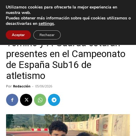
Utilizamos cookies para ofrecerte la mejor experiencia en
nuestra web.
Puedes obtener más información sobre qué cookies utilizamos o
Inicio
A Guarda
desactivarlas en
settings
.
A Guarda
Deportes
Tomiño
Aceptar
Rechazar
Tomiño y A Guarda estarán
presentes en el Campeonato
de España Sub16 de
atletismo
Por
Redacción
-
05/06/2026