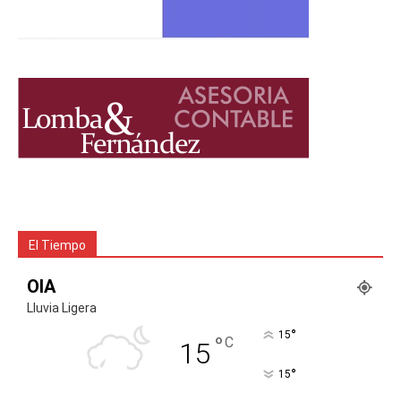
El Tiempo
OIA
Lluvia Ligera
°
15
°
C
15
°
15