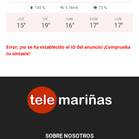
100 %
5.7kmh
75 %
JUE
VIE
SAB
DOM
LUN
15
°
19
°
16
°
17
°
17
°
Error, ¡no se ha establecido el ID del anuncio! ¡Comprueba
tu sintaxis!
SOBRE NOSOTROS