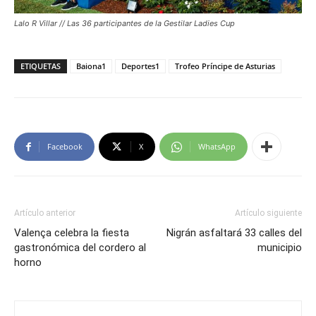
Lalo R Villar // Las 36 participantes de la Gestilar Ladies Cup
ETIQUETAS
Baiona1
Deportes1
Trofeo Príncipe de Asturias
Facebook
X
WhatsApp
Artículo anterior
Artículo siguiente
Valença celebra la fiesta
Nigrán asfaltará 33 calles del
gastronómica del cordero al
municipio
horno