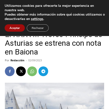
Utilizamos cookies para ofrecerte la mejor experiencia en
nuestra web.
Puedes obtener más información sobre qué cookies utilizamos o
Inicio
Baiona
desactivarlas en
settings
.
Baiona
Deportes
Aceptar
Rechazar
El XXXVIII Trofeo Príncipe de
Asturias se estrena con nota
en Baiona
Por
Redacción
-
02/09/2023