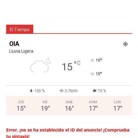
El Tiempo
OIA
Lluvia Ligera
°
15
°
C
15
°
15
100 %
5.7kmh
75 %
JUE
VIE
SAB
DOM
LUN
15
°
19
°
16
°
17
°
17
°
Error, ¡no se ha establecido el ID del anuncio! ¡Comprueba
tu sintaxis!