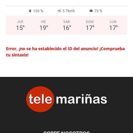
100 %
5.7kmh
75 %
JUE
VIE
SAB
DOM
LUN
15
°
19
°
16
°
17
°
17
°
Error, ¡no se ha establecido el ID del anuncio! ¡Comprueba
tu sintaxis!