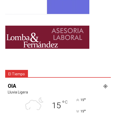
El Tiempo
OIA
Lluvia Ligera
°
15
°
C
15
°
15