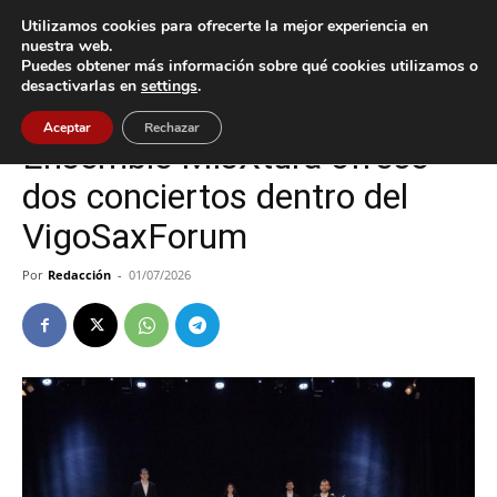
Utilizamos cookies para ofrecerte la mejor experiencia en
nuestra web.
Puedes obtener más información sobre qué cookies utilizamos o
Inicio
Cultura / Ocio
desactivarlas en
settings
.
Cultura / Ocio
Vigo
Aceptar
Rechazar
Ensemble MisXtura ofrece
dos conciertos dentro del
VigoSaxForum
Por
Redacción
-
01/07/2026