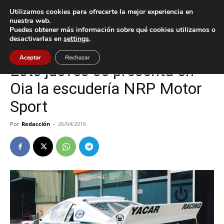
Utilizamos cookies para ofrecerte la mejor experiencia en
nuestra web.
Puedes obtener más información sobre qué cookies utilizamos o
Inicio
Deportes
desactivarlas en
settings
.
Deportes
Oia
Aceptar
Rechazar
Este jueves se presenta en
Oia la escudería NRP Motor
Sport
Por
Redacción
-
26/04/2016