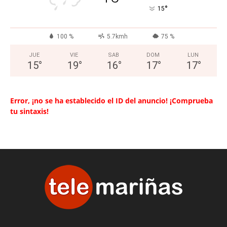
°
15
100 %
5.7kmh
75 %
JUE
VIE
SAB
DOM
LUN
15
°
19
°
16
°
17
°
17
°
Error, ¡no se ha establecido el ID del anuncio! ¡Comprueba
tu sintaxis!