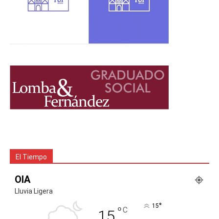
El Tiempo
OIA
Lluvia Ligera
°
15
°
C
15