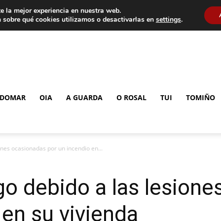
e la mejor experiencia en nuestra web.
 sobre qué cookies utilizamos o desactivarlas en
settings
.
DOMAR
OIA
A GUARDA
O ROSAL
TUI
TOMIÑO
nes ocasionadas por un incendio en...
o debido a las lesione
 en su vivienda