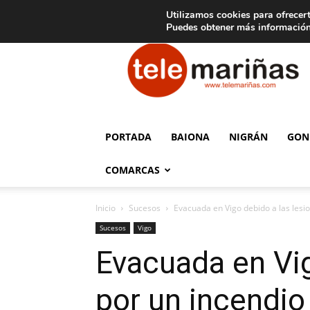
C
15
Aviso legal
Tarifas de publicidad
Oia
Utilizamos cookies para ofrecert
Puedes obtener más información
Telemariñas
PORTADA
BAIONA
NIGRÁN
GON
COMARCAS
Inicio
Sucesos
Evacuada en Vigo debido a las lesio
Sucesos
Vigo
Evacuada en Vig
por un incendio