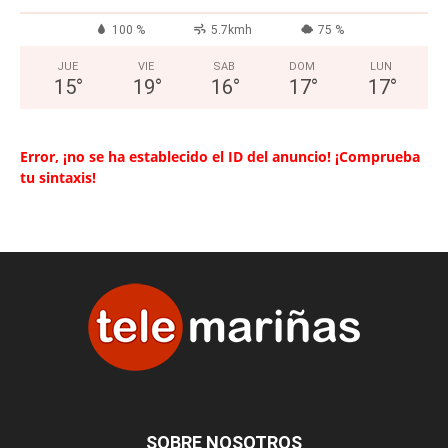
100 %
5.7kmh
75 %
JUE
VIE
SAB
DOM
LUN
15
°
19
°
16
°
17
°
17
°
Error, ¡no se ha establecido el ID del anuncio! ¡Comprueba
tu sintaxis!
SOBRE NOSOTROS