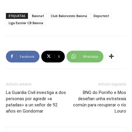
ETIQUETAS
Baiona1
Club Baloncesto Baiona
Deportes1
Liga Escolar CB Baiona
Facebook
X
WhatsApp
Artículo anterior
Artículo siguiente
La Guardia Civil investiga a dos
BNG do Porriño e Mos
personas por agredir «a
deseñan unha estratexia
patadas» a un señor de 92
común para recuperar o río
años en Gondomar
Louro