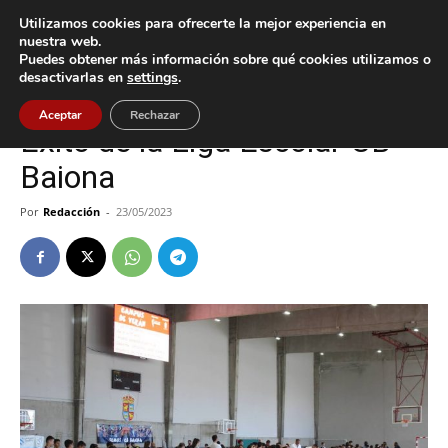
Utilizamos cookies para ofrecerte la mejor experiencia en
nuestra web.
Puedes obtener más información sobre qué cookies utilizamos o
Inicio
Baiona
desactivarlas en
settings
.
Baiona
Deportes
Aceptar
Rechazar
Éxito de la Liga Escolar CB
Baiona
Por
Redacción
-
23/05/2023