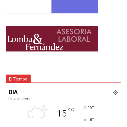
El Tiempo
OIA
Lluvia Ligera
°
15
°
C
15
°
15