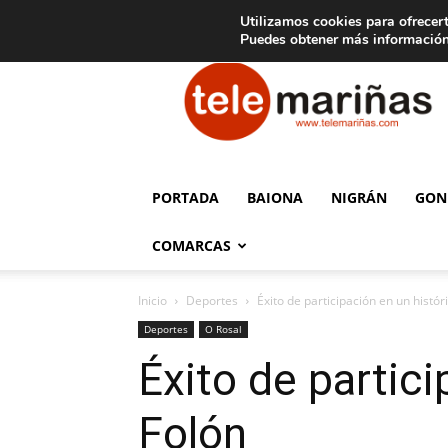
C
15
Aviso legal
Tarifas de publicidad
Oia
Utilizamos cookies para ofrecert
Puedes obtener más información
Telemariñas
PORTADA
BAIONA
NIGRÁN
GON
COMARCAS
Inicio
Deportes
Éxito de participación en un histór
Deportes
O Rosal
Éxito de partici
Folón