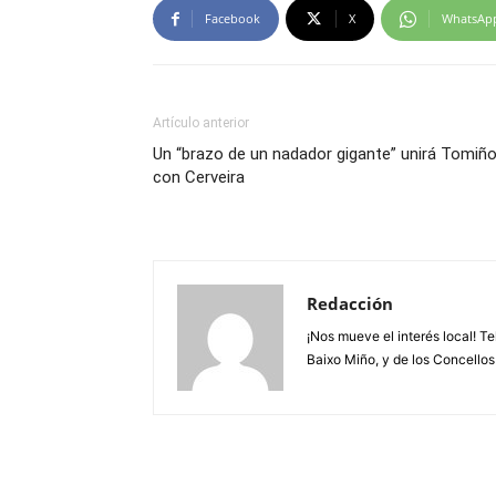
Facebook
X
WhatsAp
Artículo anterior
Un “brazo de un nadador gigante” unirá Tomiñ
con Cerveira
Redacción
¡Nos mueve el interés local! T
Baixo Miño, y de los Concellos