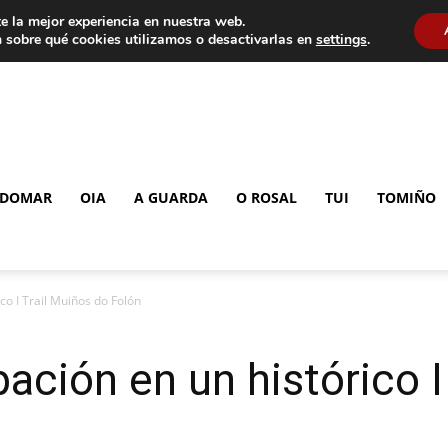
e la mejor experiencia en nuestra web.
 sobre qué cookies utilizamos o desactivarlas en
settings
.
DOMAR
OIA
A GUARDA
O ROSAL
TUI
TOMIÑO
ico I Trail Muiños do Folón
pación en un histórico 