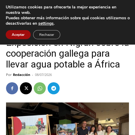
Utilizamos cookies para ofrecerte la mejor experiencia en
nuestra web.
Puedes obtener más información sobre qué cookies utilizamos o
Inicio
Cultura / Ocio
desactivarlas en
settings
.
Cultura / Ocio
Nigrán
Aceptar
Rechazar
Exposición en Nigrán sobre la
cooperación gallega para
llevar agua potable a África
Por
Redacción
-
08/07/2026