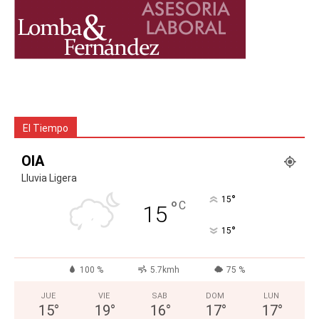
El Tiempo
OIA
Lluvia Ligera
°
15
°
C
15
°
15
100 %
5.7kmh
75 %
JUE
VIE
SAB
DOM
LUN
15
°
19
°
16
°
17
°
17
°