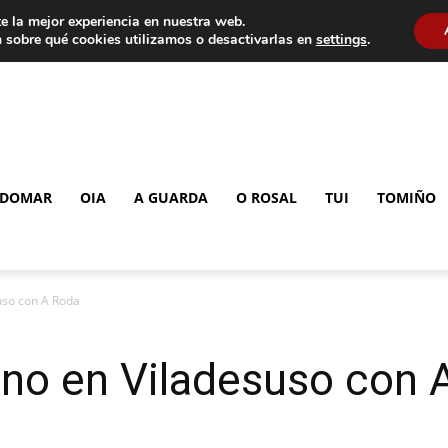
e la mejor experiencia en nuestra web.
 sobre qué cookies utilizamos o desactivarlas en
settings
.
DOMAR
OIA
A GUARDA
O ROSAL
TUI
TOMIÑO
uso con A Roda
ano en Viladesuso con 