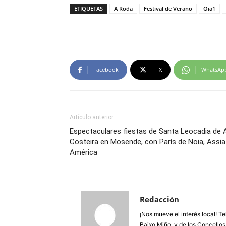
ETIQUETAS
A Roda
Festival de Verano
Oia1
Facebook
X
WhatsAp
Artículo anterior
Espectaculares fiestas de Santa Leocadia de 
Costeira en Mosende, con París de Noia, Assia
América
Redacción
¡Nos mueve el interés local! T
Baixo Miño, y de los Concellos