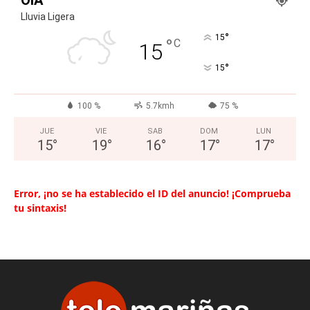
Lluvia Ligera
°
15
°
C
15
°
15
100 %
5.7kmh
75 %
JUE
VIE
SAB
DOM
LUN
15
°
19
°
16
°
17
°
17
°
Error, ¡no se ha establecido el ID del anuncio! ¡Comprueba
tu sintaxis!