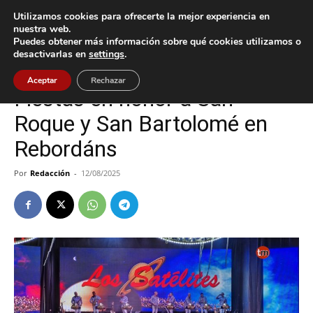
Utilizamos cookies para ofrecerte la mejor experiencia en
nuestra web.
Puedes obtener más información sobre qué cookies utilizamos o
Inicio
Cultura / Ocio
desactivarlas en
settings
.
Cultura / Ocio
Tui
Aceptar
Rechazar
Fiestas en honor a San
Roque y San Bartolomé en
Rebordáns
Por
Redacción
-
12/08/2025