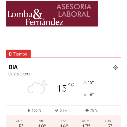
El Tiempo
OIA
Lluvia Ligera
°
15
°
C
15
°
15
100 %
5.7kmh
75 %
JUE
VIE
SAB
DOM
LUN
15
°
19
°
16
°
17
°
17
°