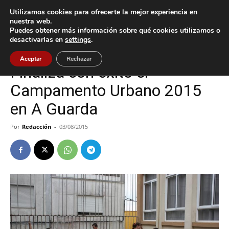
Utilizamos cookies para ofrecerte la mejor experiencia en
nuestra web.
Puedes obtener más información sobre qué cookies utilizamos o
Inicio
A Guarda
desactivarlas en
settings
.
A Guarda
Aceptar
Rechazar
Finaliza con éxito el
Campamento Urbano 2015
en A Guarda
Por
Redacción
-
03/08/2015