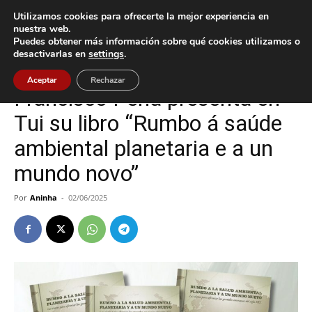
Utilizamos cookies para ofrecerte la mejor experiencia en
nuestra web.
Puedes obtener más información sobre qué cookies utilizamos o
Inicio
Cultura / Ocio
desactivarlas en
settings
.
Cultura / Ocio
Tui
Aceptar
Rechazar
Francisco Peña presenta en
Tui su libro “Rumbo á saúde
ambiental planetaria e a un
mundo novo”
Por
Aninha
-
02/06/2025