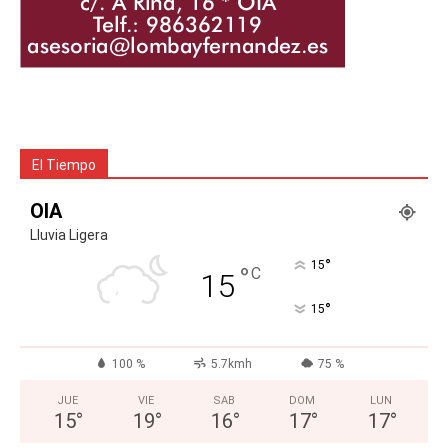
El Tiempo
OIA
Lluvia Ligera
°
15
°
C
15
°
15
100 %
5.7kmh
75 %
JUE
VIE
SAB
DOM
LUN
15
°
19
°
16
°
17
°
17
°