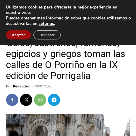
Utilizamos cookies para ofrecerte la mejor experiencia en
nuestra web.
Puedes obtener más información sobre qué cookies utilizamos o
Inicio
Cultura / Ocio
desactivarlas en
settings
.
Cultura / Ocio
O Porriño
Aceptar
Rechazar
Galos, castreños, romanos,
egipcios y griegos toman las
calles de O Porriño en la IX
edición de Porrigalia
Por
Redacción
-
09/07/2025