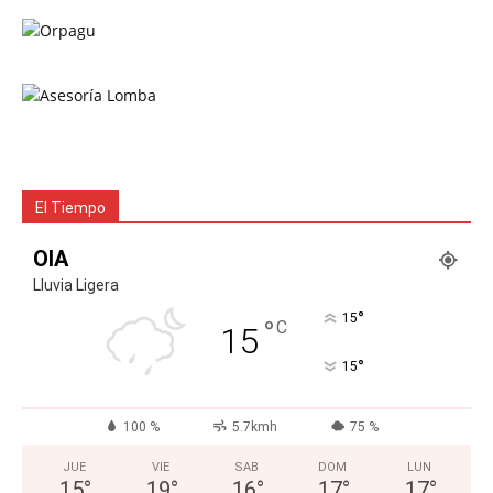
El Tiempo
OIA
Lluvia Ligera
°
15
°
C
15
°
15
100 %
5.7kmh
75 %
JUE
VIE
SAB
DOM
LUN
15
°
19
°
16
°
17
°
17
°