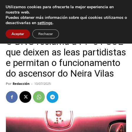
Utilizamos cookies para ofrecerte la mejor experiencia en
nuestra web.
Puedes obtener más información sobre qué cookies utilizamos o
Inicio
Gondomar
desactivarlas en
settings
.
Gondomar
Política
Aceptar
Rechazar
O BNG reclama a PP e PSOE
que deixen as leas partidistas
e permitan o funcionamento
do ascensor do Neira Vilas
Por
Redacción
-
10/07/2025