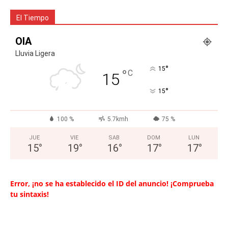
El Tiempo
OIA
Lluvia Ligera
°
15
°
C
15
°
15
100 %
5.7kmh
75 %
JUE
VIE
SAB
DOM
LUN
15
°
19
°
16
°
17
°
17
°
Error, ¡no se ha establecido el ID del anuncio! ¡Comprueba
tu sintaxis!